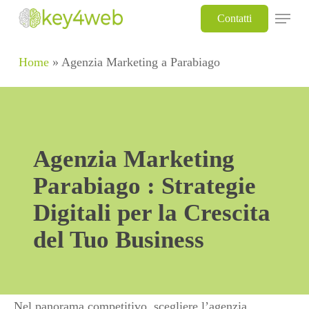
Skip
Menu
Contatti
to
main
Home
»
Agenzia Marketing a Parabiago
content
Agenzia Marketing
Parabiago : Strategie
Digitali per la Crescita
del Tuo Business
Nel panorama competitivo, scegliere l’agenzia