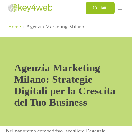
Skip
Menu
Contatti
to
main
Home
»
Agenzia Marketing Milano
content
Agenzia Marketing
Milano: Strategie
Digitali per la Crescita
del Tuo Business
Nel panorama competitivo, scegliere l’agenzia