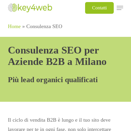
Skip
Menu
Contatti
to
main
Home
»
Consulenza SEO
content
Consulenza SEO per
Aziende B2B a Milano
Più lead organici qualificati
Il ciclo di vendita B2B è lungo e il tuo sito deve
lavorare per te in ogni fase, non solo intercettare