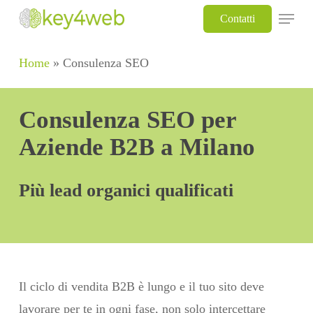
Skip
Menu
Contatti
to
main
Home
»
Consulenza SEO
content
Consulenza SEO per
Aziende B2B a Milano
Più lead organici qualificati
Il ciclo di vendita B2B è lungo e il tuo sito deve
lavorare per te in ogni fase, non solo intercettare