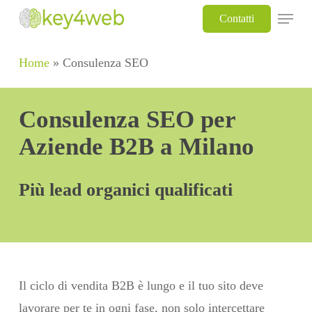
Skip
Menu
Contatti
to
main
Home
»
Consulenza SEO
content
Consulenza SEO per
Aziende B2B a Milano
Più lead organici qualificati
Il ciclo di vendita B2B è lungo e il tuo sito deve
lavorare per te in ogni fase, non solo intercettare