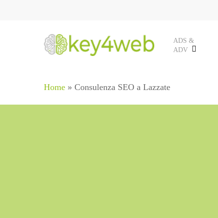
Skip
to
main
ADS &
ADV
content
Home
»
Consulenza SEO a Lazzate