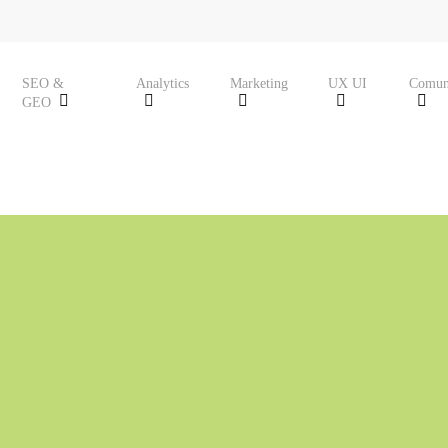
SEO &
Analytics
Marketing
UX UI
Comun
GEO