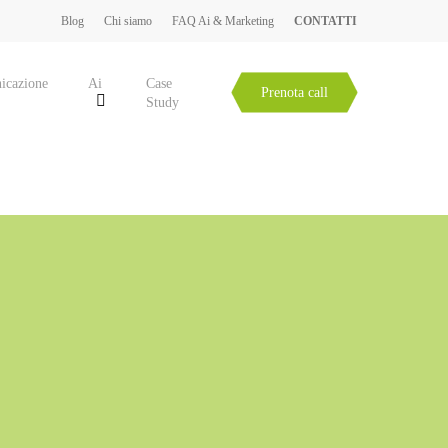
Blog
Chi siamo
FAQ Ai & Marketing
CONTATTI
icazione
Ai
Case
Prenota call
Study