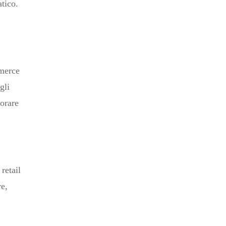
atico.
mmerce
gli
orare
retail
re,