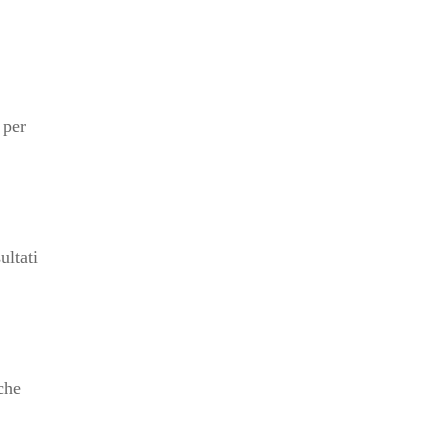
 per
ultati
 che