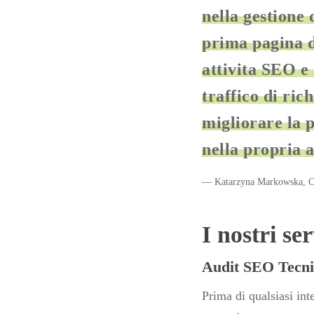
nella gestione 
prima pagina d
attivita SEO e
traffico di ri
migliorare la p
nella propria 
— Katarzyna Markowska, CE
I nostri s
Audit SEO Tecni
Prima di qualsiasi int