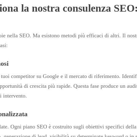
ona la nostra consulenza SEO:
ie nella SEO. Ma esistono metodi più efficaci di altri. Il nos
asi:
nosi
i tuoi competitor su Google e il mercato di riferimento. Identi
pportunità di crescita più rapide. Questa fase produce un aud
i intervento.
onalizzata
ate. Ogni piano SEO è costruito sugli obiettivi specifici dell
to, generazione di lead, visibilità su determinate keyword o in 