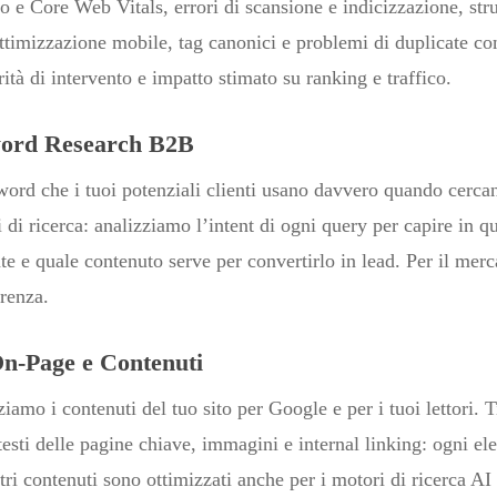
o e Core Web Vitals, errori di scansione e indicizzazione, st
 ottimizzazione mobile, tag canonici e problemi di duplicate cont
rità di intervento e impatto stimato su ranking e traffico.
word Research B2B
word che i tuoi potenziali clienti usano davvero quando cerca
 di ricerca: analizziamo l’intent di ogni query per capire in q
nte e quale contenuto serve per convertirlo in lead. Per il me
erenza.
On-Page e Contenuti
iamo i contenuti del tuo sito per Google e per i tuoi lettori. T
testi delle pagine chiave, immagini e internal linking: ogni el
ri contenuti sono ottimizzati anche per i motori di ricerca A