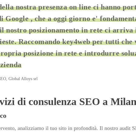
della nostra presenza on line ci hanno port
i Google , che a oggi giorno e' fondamenta
 il nostro posizionamento in rete ci arriva
chieste. Raccomando key4web per tutti che 
ropria posizione in rete e introdurre soluz
azienda
O, Global Alloys srl
ervizi di consulenza SEO a Mila
co
ervento, analizziamo il tuo sito in profondità. Il nostro audit 