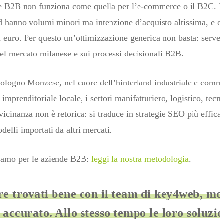
 B2B non funziona come quella per l’e-commerce o il B2C. I 
d hanno volumi minori ma intenzione d’acquisto altissima, e o
i euro. Per questo un’ottimizzazione generica non basta: serve
 del mercato milanese e sui processi decisionali B2B.
logno Monzese, nel cuore dell’hinterland industriale e comm
imprenditoriale locale, i settori manifatturiero, logistico, tec
vicinanza non è retorica: si traduce in strategie SEO più effic
delli importati da altri mercati.
iamo per le aziende B2B:
leggi la nostra metodologia
.
e trovati bene con il team di key4web, mo
 accurato. Allo stesso tempo le loro soluzi