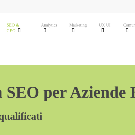
SEO &
Analytics
Marketing
UX UI
Comun
GEO
a SEO per Aziende 
qualificati