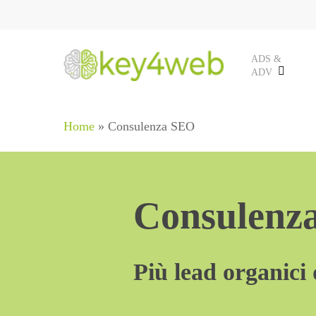
Skip
to
main
ADS &
ADV
content
Home
»
Consulenza SEO
Consulenz
Più lead organici 