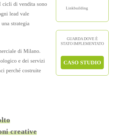
cicli di vendita sono
Linkbuilding
gni lead vale
 una strategia
GUARDA DOVE È
STATO IMPLEMENTATO
erciale di Milano.
nologico e dei servizi
CASO STUDIO
aci perché costruite
lto
oni creative