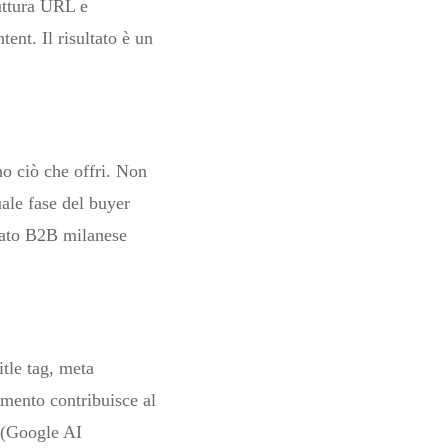
ruttura URL e
ent. Il risultato è un
no ciò che offri. Non
uale fase del buyer
rcato B2B milanese
itle tag, meta
emento contribuisce al
I (Google AI