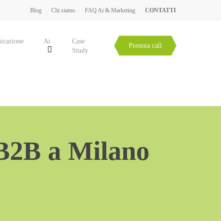
Blog
Chi siamo
FAQ Ai & Marketing
CONTATTI
icazione
Ai
Case
Prenota call
Study
B2B a Milano