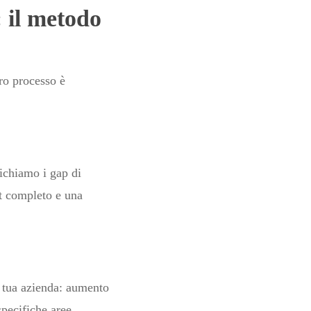
 il metodo
tro processo è
fichiamo i gap di
it completo e una
a tua azienda: aumento
specifiche aree