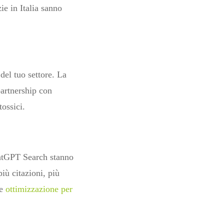
e in Italia sanno
del tuo settore. La
 partnership con
tossici.
hatGPT Search stanno
iù citazioni, più
re
ottimizzazione per