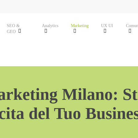
SEO &
Analytics
Marketing
UX UI
Comun
GEO
rketing Milano: Str
cita del Tuo Busine