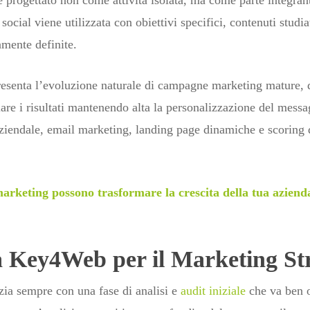
 progettato non come attività isolata, ma come parte integrante
cial viene utilizzata con obiettivi specifici, contenuti studiat
mente definite.
senta l’evoluzione naturale di campagne marketing mature, do
re i risultati mantenendo alta la personalizzazione del messag
endale, email marketing, landing page dinamiche e scoring 
marketing possono trasformare la crescita della tua aziend
 Key4Web per il Marketing Str
izia sempre con una fase di analisi e
audit iniziale
che va ben o