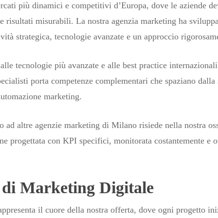
cati più dinamici e competitivi d’Europa, dove le aziende dev
 e risultati misurabili. La nostra agenzia marketing ha svilup
ività strategica, tecnologie avanzate e un approccio rigorosam
le tecnologie più avanzate e alle best practice internazionali 
pecialisti porta competenze complementari che spaziano dalla s
l’automazione marketing.
o ad altre agenzie marketing di Milano risiede nella nostra oss
e progettata con KPI specifici, monitorata costantemente e ot
i di Marketing Digitale
appresenta il cuore della nostra offerta, dove ogni progetto in