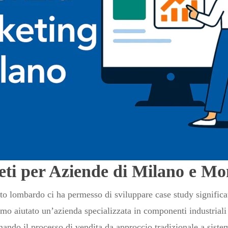
reti per Aziende di Milano e M
o lombardo ci ha permesso di sviluppare case study significativ
 aiutato un’azienda specializzata in componenti industriali 
ando il processo di vendita da approccio tradizionale a sistema