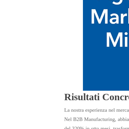
Risultati Conc
La nostra esperienza nel mercat
Nel B2B Manufacturing, abbiamo
del 320% in otto mesi, trasform