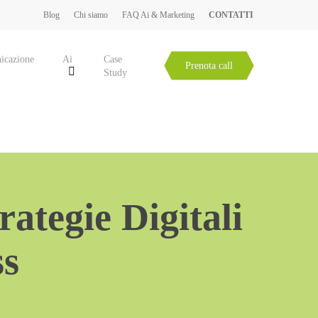
Blog
Chi siamo
FAQ Ai & Marketing
CONTATTI
icazione
Ai
Case
Prenota call
Study
ategie Digitali
ss