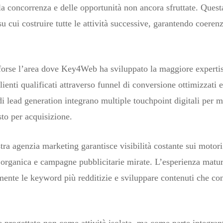
la concorrenza e delle opportunità non ancora sfruttate. Quest
su cui costruire tutte le attività successive, garantendo coere
 forse l’area dove Key4Web ha sviluppato la maggiore experti
enti qualificati attraverso funnel di conversione ottimizzati e
 di lead generation integrano multiple touchpoint digitali per m
osto per acquisizione.
 agenzia marketing garantisce visibilità costante sui motori d
rganica e campagne pubblicitarie mirate. L’esperienza maturat
mente le keyword più redditizie e sviluppare contenuti che conv