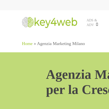
Skip
to
main
ADS &
ADV
content
Home
»
Agenzia Marketing Milano
Agenzia Ma
per la Cres