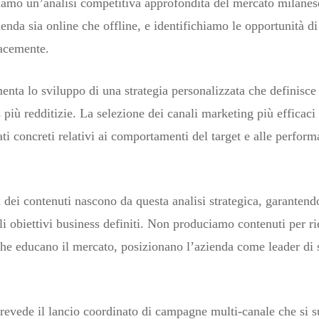
iamo un’analisi competitiva approfondita del mercato milanese
enda sia online che offline, e identifichiamo le opportunità d
cacemente.
enta lo sviluppo di una strategia personalizzata che definisce 
 più redditizie. La selezione dei canali marketing più efficac
 concreti relativi ai comportamenti del target e alle performa
gia dei contenuti nascono da questa analisi strategica, garanten
 obiettivi business definiti. Non produciamo contenuti per rie
che educano il mercato, posizionano l’azienda come leader di 
revede il lancio coordinato di campagne multi-canale che si 