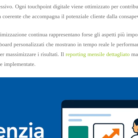
sivo. Ogni touchpoint digitale viene ottimizzato per contribu
a coerente che accompagna il potenziale cliente dalla consape
timizzazione continua rappresentano forse gli aspetti più impor
oard personalizzati che mostrano in tempo reale le performanc
er massimizzare i risultati. Il
reporting mensile dettagliato
man
egie implementate.