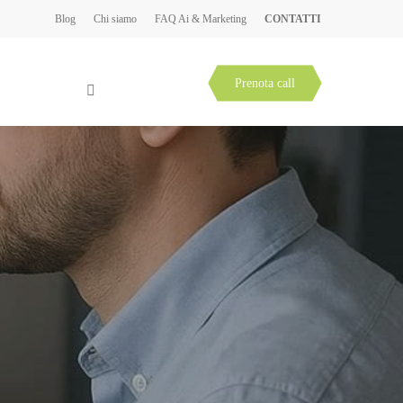
Blog
Chi siamo
FAQ Ai & Marketing
CONTATTI
icazione
Ai
Case
Prenota call
Study