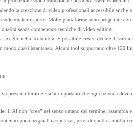
r la produzione video tradizionale possono essere esorbitanti. L’
endendo la creazione di video professionali accessibile anche 
n videomaker esperto. Molte piattaforme sono progettate con i
a qualità senza competenze tecniche di video editing.
AI eccelle nella scalabilità. È possibile creare decine di varian
 in modo quasi istantaneo. Alcuni tool supportano oltre 120 li
are
va presenta limiti e rischi importanti che ogni azienda deve 
le
: L’AI non “crea” nel senso umano del termine; assembla e r
ntenuti poco originali o ripetitivi, privi di quella scintilla c