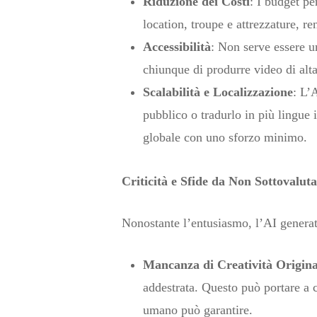
Riduzione dei Costi
: I budget pe
location, troupe e attrezzature, r
Accessibilità
: Non serve essere u
chiunque di produrre video di alt
Scalabilità e Localizzazione
: L’
pubblico o tradurlo in più lingue
globale con uno sforzo minimo.
Criticità e Sfide da Non Sottovalut
Nonostante l’entusiasmo, l’AI generati
Mancanza di Creatività Origina
addestrata. Questo può portare a co
umano può garantire.