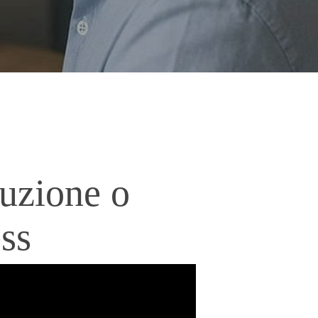
luzione o
ess