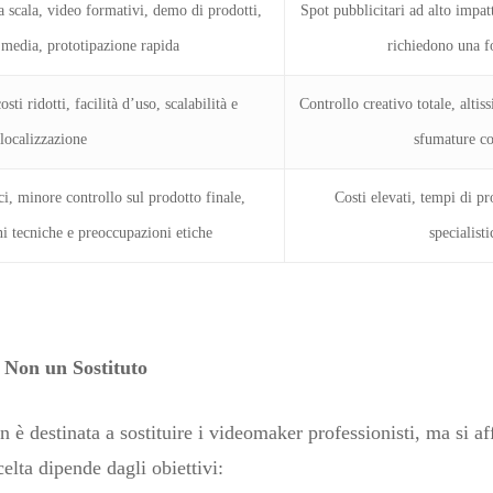
 scala, video formativi, demo di prodotti,
Spot pubblicitari ad alto impat
 media, prototipazione rapida
richiedono una fo
sti ridotti, facilità d’uso, scalabilità e
Controllo creativo totale, altis
localizzazione
sfumature co
ici, minore controllo sul prodotto finale,
Costi elevati, tempi di p
ni tecniche e preoccupazioni etiche
specialist
 Non un Sostituto
non è destinata a sostituire i videomaker professionisti, ma si
celta dipende dagli obiettivi: