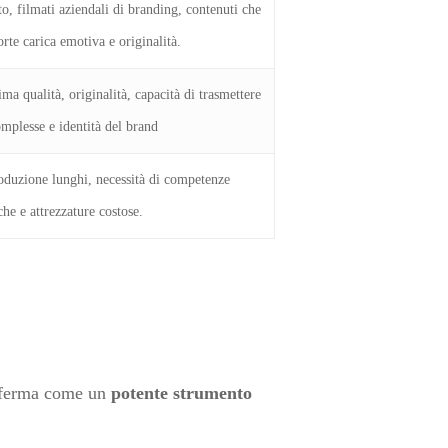
to, filmati aziendali di branding, contenuti che
rte carica emotiva e originalità.
sima qualità, originalità, capacità di trasmettere
mplesse e identità del brand
roduzione lunghi, necessità di competenze
iche e attrezzature costose.
 afferma come un
potente strumento