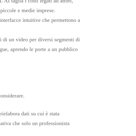
AI taglia i costi legati ad attori,
a piccole e medie imprese.
nterfacce intuitive che permettono a
ti di un video per diversi segmenti di
ngue, aprendo le porte a un pubblico
considerare.
ielabora dati su cui è stata
reativa che solo un professionista