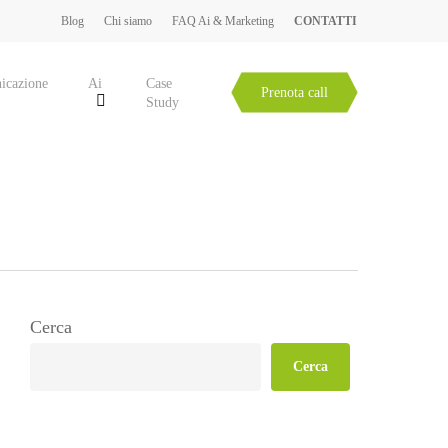
Blog
Chi siamo
FAQ Ai & Marketing
CONTATTI
icazione
Ai
Case
Prenota call
Study
Cerca
Cerca