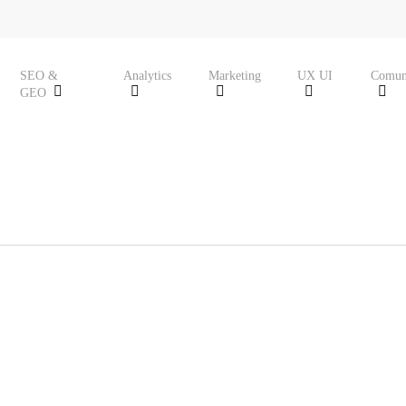
SEO &
Analytics
Marketing
UX UI
Comun
GEO