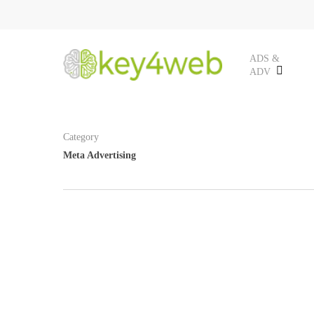
Skip
to
main
ADS &
ADV
content
Category
Meta Advertising